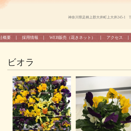
神奈川県足柄上郡大井町上大井245-1 TEL（0
社概要
採用情報
WEB販売（花きネット）
アクセス
ビオラ