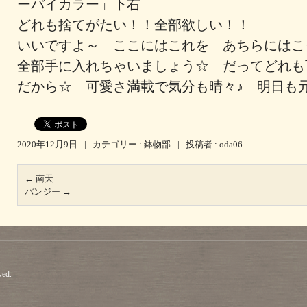
ーバイカラー」下右
どれも捨てがたい！！全部欲しい！！
いいですよ～ ここにはこれを あちらにはこ
全部手に入れちゃいましょう☆ だってどれも
だから☆ 可愛さ満載で気分も晴々♪ 明日も
2020年12月9日
|
カテゴリー :
鉢物部
|
投稿者 : oda06
←
南天
パンジー
→
ved.