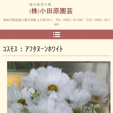
神奈川県足柄上郡大井町上大井245-1 TEL（0465）83-1661 FAX（0465）83-1
663
ｺｽﾓｽ：ｱﾌﾀﾇｰﾝﾎﾜｲﾄ