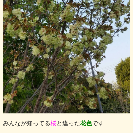
みんなが知ってる
桜
と違った
花色
です