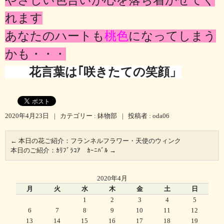
れます
あなたのハートも
桃色
になってしまう
かも・・・
花言葉は｢咲きたての笑顔」
2020年4月23日
|
カテゴリー :
鉢物部
|
投稿者 : oda06
←
本日の花ご紹介：フランネルフラワー・天使のウィンク
本日のご紹介：ｶﾘﾌﾞﾗｺｱ ｶｰﾆﾊﾞﾙ
→
2020年4月
月
火
水
木
金
土
日
1
2
3
4
5
6
7
8
9
10
11
12
13
14
15
16
17
18
19