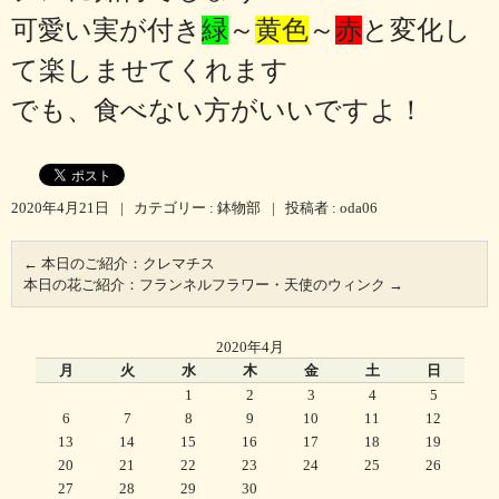
可愛い実が付き
緑
～
黄色
～
赤
と変化し
て楽しませてくれます
でも、食べない方がいいですよ！
2020年4月21日
|
カテゴリー :
鉢物部
|
投稿者 : oda06
←
本日のご紹介：クレマチス
本日の花ご紹介：フランネルフラワー・天使のウィンク
→
2020年4月
月
火
水
木
金
土
日
1
2
3
4
5
6
7
8
9
10
11
12
13
14
15
16
17
18
19
20
21
22
23
24
25
26
27
28
29
30