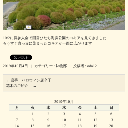
10/2に買参人会で国営ひたち海浜公園のコキアを見てきました
もうすぐ真っ赤に染まったコキアが一面に広がります
2019年10月4日
|
カテゴリー :
鉢物部
|
投稿者 : oda12
←
岩手 ハロウィン唐辛子
花木のご紹介
→
2019年10月
月
火
水
木
金
土
日
1
2
3
4
5
6
7
8
9
10
11
12
13
14
15
16
17
18
19
20