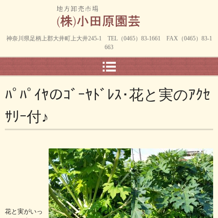
神奈川県足柄上郡大井町上大井245-1 TEL（0465）83-1661 FAX（0465）83-1
663
ﾊﾟﾊﾟｲﾔのｺﾞｰﾔﾄﾞﾚｽ･花と実のｱｸｾ
ｻﾘｰ付♪
花と実がいっ