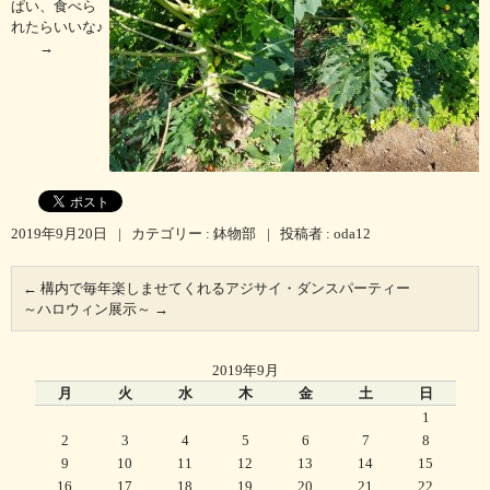
ぱい、食べら
れたらいいな♪
→
2019年9月20日
|
カテゴリー :
鉢物部
|
投稿者 : oda12
←
構内で毎年楽しませてくれるアジサイ・ダンスパーティー
～ハロウィン展示～
→
2019年9月
月
火
水
木
金
土
日
1
2
3
4
5
6
7
8
9
10
11
12
13
14
15
16
17
18
19
20
21
22